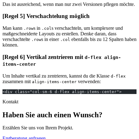
Das ist ausreichend, wenn man nur zwei Versionen pflegen möchte.
[Regel 5] Verschachtelung möglich
Man kann
s in
s verschachteln, um komplexere und
.row
.col
maßgeschneiderte Layouts zu erstellen. Denke daran, dass
verschachtelte
s in einer
ebenfalls bis zu 12 Spalten haben
.row
.col
können.
[Regel 6] Vertikal zentrieren mit
d-flex align-
items-center
Um Inhalte vertikal zu zentrieren, kannst du die Klasse
d-flex
zusammen mit
verwenden:
align-items-center
<div class="col-sm-6 d-flex align-items-center">
Kontakt
Haben Sie auch einen Wunsch?
Erzählen Sie uns von Ihrem Projekt.
Erstberatung anfragen