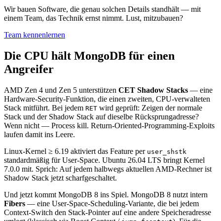
Wir bauen Software, die genau solchen Details standhält — mit
einem Team, das Technik ernst nimmt. Lust, mitzubauen?
Team kennenlernen
Die CPU hält MongoDB für einen
Angreifer
AMD Zen 4 und Zen 5 unterstützen
CET Shadow Stacks
— eine
Hardware-Security-Funktion, die einen zweiten, CPU-verwalteten
Stack mitführt. Bei jedem
wird geprüft: Zeigen der normale
RET
Stack und der Shadow Stack auf dieselbe Rücksprungadresse?
Wenn nicht — Process kill. Return-Oriented-Programming-Exploits
laufen damit ins Leere.
Linux-Kernel ≥ 6.19 aktiviert das Feature per
user_shstk
standardmäßig für User-Space. Ubuntu 26.04 LTS bringt Kernel
7.0.0 mit. Sprich: Auf jedem halbwegs aktuellen AMD-Rechner ist
Shadow Stack jetzt scharfgeschaltet.
Und jetzt kommt MongoDB 8 ins Spiel. MongoDB 8 nutzt intern
Fibers
— eine User-Space-Scheduling-Variante, die bei jedem
Context-Switch den Stack-Pointer auf eine andere Speicheradresse