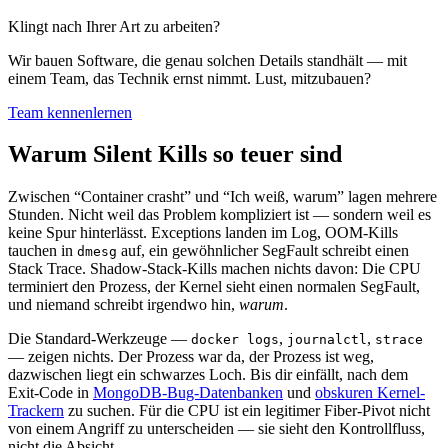
Klingt nach Ihrer Art zu arbeiten?
Wir bauen Software, die genau solchen Details standhält — mit
einem Team, das Technik ernst nimmt. Lust, mitzubauen?
Team kennenlernen
Warum Silent Kills so teuer sind
Zwischen “Container crasht” und “Ich weiß, warum” lagen mehrere
Stunden. Nicht weil das Problem kompliziert ist — sondern weil es
keine Spur hinterlässt. Exceptions landen im Log, OOM-Kills
tauchen in
auf, ein gewöhnlicher SegFault schreibt einen
dmesg
Stack Trace. Shadow-Stack-Kills machen nichts davon: Die CPU
terminiert den Prozess, der Kernel sieht einen normalen SegFault,
und niemand schreibt irgendwo hin,
warum
.
Die Standard-Werkzeuge —
,
,
docker logs
journalctl
strace
— zeigen nichts. Der Prozess war da, der Prozess ist weg,
dazwischen liegt ein schwarzes Loch. Bis dir einfällt, nach dem
Exit-Code in
MongoDB-Bug-Datenbanken
und
obskuren Kernel-
Trackern
zu suchen. Für die CPU ist ein legitimer Fiber-Pivot nicht
von einem Angriff zu unterscheiden — sie sieht den Kontrollfluss,
nicht die Absicht.