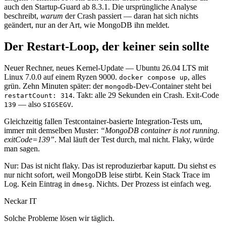
auch den Startup-Guard ab 8.3.1. Die ursprüngliche Analyse
beschreibt,
warum
der Crash passiert — daran hat sich nichts
geändert, nur an der Art, wie MongoDB ihn meldet.
Der Restart-Loop, der keiner sein sollte
Neuer Rechner, neues Kernel-Update — Ubuntu 26.04 LTS mit
Linux 7.0.0 auf einem Ryzen 9000.
, alles
docker compose up
grün. Zehn Minuten später: der
-Dev-Container steht bei
mongodb
. Takt: alle 29 Sekunden ein Crash. Exit-Code
restartCount: 314
— also
.
139
SIGSEGV
Gleichzeitig fallen Testcontainer-basierte Integration-Tests um,
immer mit demselben Muster:
“MongoDB container is not running.
exitCode=139”
. Mal läuft der Test durch, mal nicht. Flaky, würde
man sagen.
Nur: Das ist nicht flaky. Das ist reproduzierbar kaputt. Du siehst es
nur nicht sofort, weil MongoDB leise stirbt. Kein Stack Trace im
Log. Kein Eintrag in
. Nichts. Der Prozess ist einfach weg.
dmesg
Neckar IT
Solche Probleme lösen wir täglich.