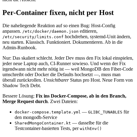
Per-Container fixen, nicht per Host
Die naheliegende Reaktion auf so einen Bug: Host-Config
anpassen.
editieren,
/etc/docker/daemon.json
hochdrehen, systemd-Unit ändern,
/etc/security/limits.conf
neu starten. Klassisch. Funktioniert. Dokumentieren. Ab in die
Admin-Runbook.
Nur: Das skaliert schlecht. Jeder Dev muss den Fix lokal einspielen,
jeder neue Laptop auch, CI-Runner sowieso. Und wenn der Fix
irgendwann nicht mehr nötig ist — weil MongoDB den Fiber-Code
umschreibt oder Docker die Defaults hochsetzt —, muss man
überall zurückrollen.
Unsichtbarer
Status pro Host. Neue Form von
Shadow Tech Debt.
Bessere Lösung:
Fix ins Docker-Compose, ab in den Branch,
Merge Request durch
. Zwei Dateien:
—
für
docker-compose.template.yml
GLIBC_TUNABLES
den mongodb-Service
— dasselbe für die
SharedMongoContainer.kt
Testcontainer-basierten Tests, per
withEnv()