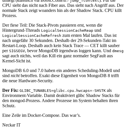
umlegt (klassisch via Boost.Context /
). Für die
jump_fcontext
CPU sieht das nicht nach Fiber aus. Das sieht nach Angriff aus. Der
normale Stack zeigt woanders hin als der Shadow Stack. CPU killt
Prozess.
Der fiese Teil: Die Stack-Pivots passieren erst, wenn die
Hintergrund-Threads
und
LogicalSessionCacheReap
zum ersten Mal laufen. Das ist
LogicalSessionCacheRefresh
nach ungefähr 30 Sekunden. Deshalb der 29-Sekunden-Takt im
Restart-Loop. Deshalb auch kein Stack Trace — CET killt sauber
per
, bevor MongoDB irgendwas loggen kann. Und
SIGSEGV
dmesg
sagt auch nichts, weil das Kill ein ganz normaler SegFault aus
Kernel-Sicht ist.
MongoDB 6.0 und 7.0 haben ein anderes Scheduling-Modell und
sind
nicht
betroffen. Exakt diese Eigenheit von MongoDB 8 trifft
die neue Hardware-Security.
Der Fix:
als
GLIBC_TUNABLES=glibc.cpu.hwcaps=-SHSTK
Environment-Variable. Damit deaktiviert glibc Shadow Stacks für
den mongod-Prozess. Andere Prozesse im System behalten ihren
Schutz.
Eine Zeile im Docker-Compose. Das war’s.
Neckar IT