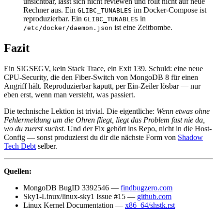
unsichtbar, lässt sich nicht reviewen und rollt nicht auf neue
Rechner aus. Ein
im Docker-Compose ist
GLIBC_TUNABLES
reproduzierbar. Ein
in
GLIBC_TUNABLES
ist eine Zeitbombe.
/etc/docker/daemon.json
Fazit
Ein SIGSEGV, kein Stack Trace, ein Exit 139. Schuld: eine neue
CPU-Security, die den Fiber-Switch von MongoDB 8 für einen
Angriff hält. Reproduzierbar kaputt, per Ein-Zeiler lösbar — nur
eben erst, wenn man versteht, was passiert.
Die technische Lektion ist trivial. Die eigentliche:
Wenn etwas ohne
Fehlermeldung um die Ohren fliegt, liegt das Problem fast nie da,
wo du zuerst suchst.
Und der Fix gehört ins Repo, nicht in die Host-
Config — sonst produzierst du dir die nächste Form von
Shadow
Tech Debt
selber.
Quellen:
MongoDB BugID 3392546 —
findbugzero.com
Sky1-Linux/linux-sky1 Issue #15 —
github.com
Linux Kernel Documentation —
x86_64/shstk.rst