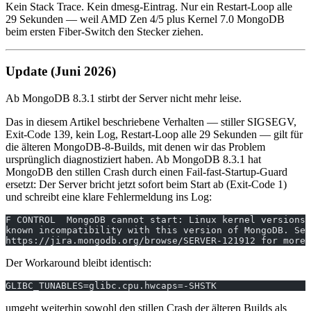
Kein Stack Trace. Kein dmesg-Eintrag. Nur ein Restart-Loop alle
29 Sekunden — weil AMD Zen 4/5 plus Kernel 7.0 MongoDB
beim ersten Fiber-Switch den Stecker ziehen.
Update (Juni 2026)
Ab MongoDB 8.3.1 stirbt der Server nicht mehr leise.
Das in diesem Artikel beschriebene Verhalten — stiller SIGSEGV,
Exit-Code 139, kein Log, Restart-Loop alle 29 Sekunden — gilt für
die älteren MongoDB-8-Builds, mit denen wir das Problem
ursprünglich diagnostiziert haben. Ab MongoDB 8.3.1 hat
MongoDB den stillen Crash durch einen Fail-fast-Startup-Guard
ersetzt: Der Server bricht jetzt sofort beim Start ab (Exit-Code 1)
und schreibt eine klare Fehlermeldung ins Log:
F CONTROL  MongoDB cannot start: Linux kernel versions
known incompatibility with this version of MongoDB. See
https://jira.mongodb.org/browse/SERVER-121912 for more 
Der Workaround bleibt identisch:
GLIBC_TUNABLES=glibc.cpu.hwcaps=-SHSTK
umgeht weiterhin sowohl den stillen Crash der älteren Builds als