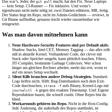
Das war’s. Jeder, der
macht, hat den Fix. Neue Laptops
git pull
— kein Setup. CI-Runner — Fix inklusive. Und wenn’s
irgendwann nicht mehr nötig ist: zwei Dateien editieren, MR, fertig.
Der Status liegt im Repo, nicht im Admin-Gedächtnis — reviewt, in
Git Blame auffindbar, genauso leicht wieder rausnehmbar wie
reingesetzt.
Was man davon mitnehmen kann
Neue Hardware-Security-Features sind per Default aktiv.
Shadow Stacks, Intel CET, Memory Tagging — das alles rollt
still in aktuelle Kernel. Vorhandener Code, der clever mit
Stack oder Speicher umgeht, kann plötzlich krachen. Fibers,
JIT-Compiler, bestimmte Garbage Collectors. Wer schon
länger am gleichen Rechner arbeitet, merkt das erst, wenn er
auf ein neues Setup wechselt.
Silent Kills brauchen andere Debug-Strategien.
Standard-
Logs helfen nicht. Hilft: Bug-Datenbanken nach dem Exit-
Code durchsuchen,
aufs Binary, Kernel-Logs mit
strace -f
gegen den exakten Timestamp. Und: Eigene
journalctl -k
Reproduktion bauen, die schnell crasht. Ohne Repro bist du
blind.
Workarounds gehören ins Repo.
Nicht in die Host-Config.
Jede Änderung, die außerhalb des Repos stattfindet, ist