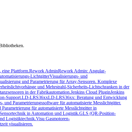
Bibliotheken.
 eine Plattform.
Rework Admin
Rework Admin: Angular-
tomatisierungs-Lichtgitter
Visualisierungs- und
ualisierung und Parametrierung für Array-Sensoren. Komplexe
rheitslichtvorhänge und Mehrstrahl-Sicherheits-Lichtschranken in der
tanzsensoren in der Fabrikautomation.
Jenkins Cloud Plugin
Jenkins
on-Support.
LD-LRS36xx
LD-LRS36xx: Beratung und Entwicklung
- und Parametrierungssoftware für automatisierte Messlichtgitter.
rametrierung für automatisierte Messlichtgitter in
 Sensortechnik in Automation und Logistik.
GLS (QR-Position-
nd Logistiktechnik.
Visu Gasmotoren-
eit visualisieren.