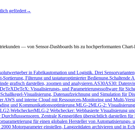
lich gefördert
→
dustriekunden — von Sensor-Dashboards bis zu hochperformanten Chart-
lutwertgeber in Fabrikautomation und Logistik. Drei Sensorvarianten,
-Sortierung, Filterung und tastaturoptimierter Bedienung.
Schaltende Au
ände grafisch darstellen, zoomen und analysieren.
AS30
AS30: Datenvis
DeTeX
DeTeX: Visualisierungs- und Parametrierungssoftware für Siche
-Schallkegel-Visualisierung, Datenaufzeichnung und Simulation für Dis
ber AWS und interne Cloud mit Ressourcen-Monitoring und Multi-Versi
eading und Kommunikationsoptimierung.
MLG-2
MLG-2: Visualisierungs
LG2-Webchecker
MLG-2 Webchecker: Webbasierte Visualisierung und Pa
 Durchflusssensoren. Zentrale Kenngrößen übersichtlich darstellen für
arametrierung für einen globalen Hersteller von Automatisierungs- u
000 Motorparameter einstellen, Langzeitdaten archivieren und in Echtz