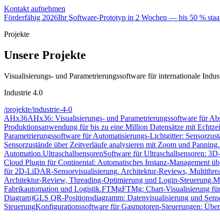
Kontakt aufnehmen
Förderfähig 2026
Ihr Software-Prototyp in 2 Wochen — bis 50 % staat
Projekte
Unsere Projekte
Visualisierungs- und Parametrierungssoftware für internationale In
Industrie 4.0
/projekte/industrie-4-0
AHx36
AHx36: Visualisierungs- und Parametrierungssoftware für Abso
Produktionsanwendung für bis zu eine Million Datensätze mit Echtzeit
Parametrierungssoftware für Automatisierungs-Lichtgitter: Sensorzust
Sensorzustände über Zeitverläufe analysieren mit Zoom und Panning.
Automation.
Ultraschallsensoren
Software für Ultraschallsensoren: 3D
Cloud Plugin für Continental: Automatisches Instanz-Management ü
für 2D-LiDAR-Sensorvisualisierung. Architektur-Reviews, Multithr
Architektur-Review, Threading-Optimierung und Login-Steuerung.
M
Fabrikautomation und Logistik.
FTMg
FTMg: Chart-Visualisierung für
Diagram)
GLS QR-Positionsdiagramm: Datenvisualisierung und Sensorp
Steuerung
Konfigurationssoftware für Gasmotoren-Steuerungen: Über 2