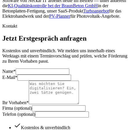
Software von Neckar IT arbeitet heute im Betrieb — unter anderem
die
KI-Qualitätskontrolle bei der BraunBeton GmbH
in der
Betonplatten-Fertigung, unser SaaS-Produkt
Turboangebot
für das
Elektrohandwerk und der
PV-Planner
für Photovoltaik-Angebote.
Kontakt
Jetzt Erstgespräch anfragen
Kostenlos und unverbindlich. Wir melden uns innerhalb eines
Werktags mit einem Terminvorschlag und prüfen, welche Förderung
zu Ihrem Vorhaben passt.
Name
*
E-Mail
*
Ihr Vorhaben
*
Firma (optional)
Telefon (optional)
Kostenlos & unverbindlich