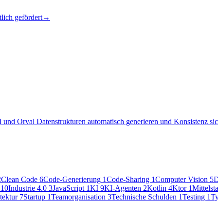
lich gefördert
→
nd Orval Datenstrukturen automatisch generieren und Konsistenz sich
2
Clean Code
6
Code-Generierung
1
Code-Sharing
1
Computer Vision
5
D
e
10
Industrie 4.0
3
JavaScript
1
KI
9
KI-Agenten
2
Kotlin
4
Ktor
1
Mittels
tektur
7
Startup
1
Teamorganisation
3
Technische Schulden
1
Testing
1
Ty