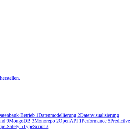
erstellen.
atenbank-Betrieb
1
Datenmodellierung
2
Datenvisualisierung
tand
9
MongoDB
3
Monorepo
2
OpenAPI
1
Performance
5
Predictive
pe-Safety
5
TypeScript
3