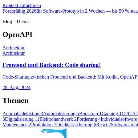
Kontakt aufnehmen
Förderfähig 2026
Ihr Software-Prototyp in 2 Wochen — bis 50 % staat
Blog · Thema
OpenAPI
Architektur
Architektur
Frontend und Backend: Code sharing!
Code-Sharing zwischen Frontend und Backend: Mit Kotlin, OpenAPI u
28. Aug. 2024
Themen
Anomaliedetektion
3
Automatisierung
5
Bootstrap
1
Caching
1
CI/CD
3
Digitalisierung
11
Elektrohandwerk
2
Förderung
4
Individualsoftwar
Maintenance
2
Produktion
7
Qualitätssicherung
6
React
2
Softwarearchi