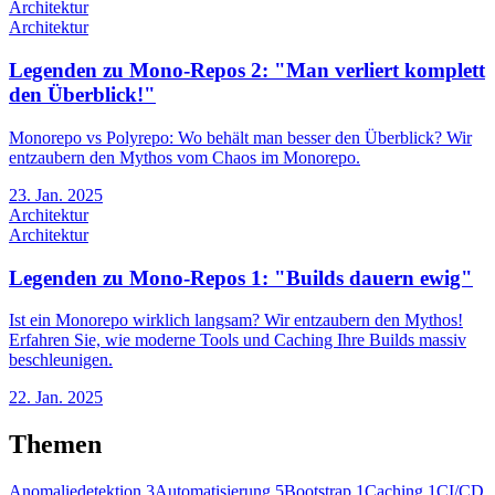
Architektur
Architektur
Legenden zu Mono-Repos 2: "Man verliert komplett
den Überblick!"
Monorepo vs Polyrepo: Wo behält man besser den Überblick? Wir
entzaubern den Mythos vom Chaos im Monorepo.
23. Jan. 2025
Architektur
Architektur
Legenden zu Mono-Repos 1: "Builds dauern ewig"
Ist ein Monorepo wirklich langsam? Wir entzaubern den Mythos!
Erfahren Sie, wie moderne Tools und Caching Ihre Builds massiv
beschleunigen.
22. Jan. 2025
Themen
Anomaliedetektion
3
Automatisierung
5
Bootstrap
1
Caching
1
CI/CD