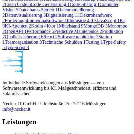
2
Clean Code
6
Code-Generierung
1
Code-Sharing
1
Computer
Vision
5
Datenbank-Betrieb
1
Datenmodellierung
2
Datenvisualisierung
3
Digitalisierung
11
Elektrohandwerk
2
Förderung
4
Individualsoftware
10
Industrie 4.0
3
JavaScript
1
KI
9
KI-Agenten
2
Kotlin
4
Ktor
1
Mittelstand
9
MongoDB
3
Monorepo
2
OpenAPI
1
Performance
5
Predictive Maintenance
2
Produktion
7
Qualitätssicherung
6
React
2
Softwarearchitektur
7
Startup
1
Teamorganisation
3
Technische Schulden
1
Testing
1
Type-Safety
5
TypeScript
3
Individuelle Softwarelösungen aus Mössingen — von
Softwareentwicklung bis KI. Maßgeschneidert, effizient und
zukunftssicher.
Neckar IT GmbH · Ulrichstraße 25 · 72116 Mössingen
info@neckar.it
Leistungen