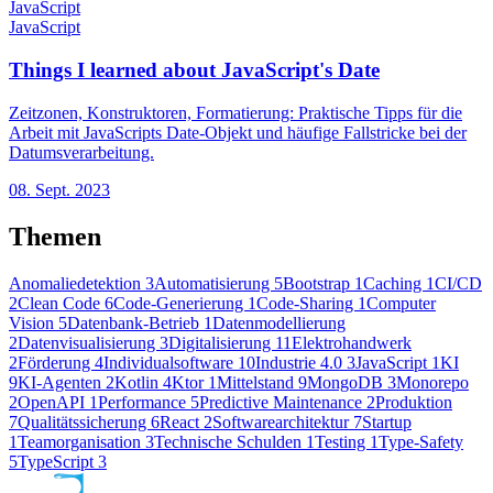
JavaScript
JavaScript
Things I learned about JavaScript's Date
Zeitzonen, Konstruktoren, Formatierung: Praktische Tipps für die
Arbeit mit JavaScripts Date-Objekt und häufige Fallstricke bei der
Datumsverarbeitung.
08. Sept. 2023
Themen
Anomaliedetektion
3
Automatisierung
5
Bootstrap
1
Caching
1
CI/CD
2
Clean Code
6
Code-Generierung
1
Code-Sharing
1
Computer
Vision
5
Datenbank-Betrieb
1
Datenmodellierung
2
Datenvisualisierung
3
Digitalisierung
11
Elektrohandwerk
2
Förderung
4
Individualsoftware
10
Industrie 4.0
3
JavaScript
1
KI
9
KI-Agenten
2
Kotlin
4
Ktor
1
Mittelstand
9
MongoDB
3
Monorepo
2
OpenAPI
1
Performance
5
Predictive Maintenance
2
Produktion
7
Qualitätssicherung
6
React
2
Softwarearchitektur
7
Startup
1
Teamorganisation
3
Technische Schulden
1
Testing
1
Type-Safety
5
TypeScript
3